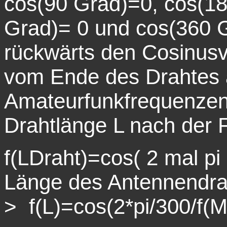
cos(90 Grad)=0, cos(18
Grad)= 0 und cos(360 
rückwärts den Cosinusv
vom Ende des Drahtes a
Amateurfunkfrequenzen 
Drahtlänge L nach der 
f(LDraht)=cos( 2 mal pi
Länge des Antennendrah
> f(L)=cos(2*pi/300/f(