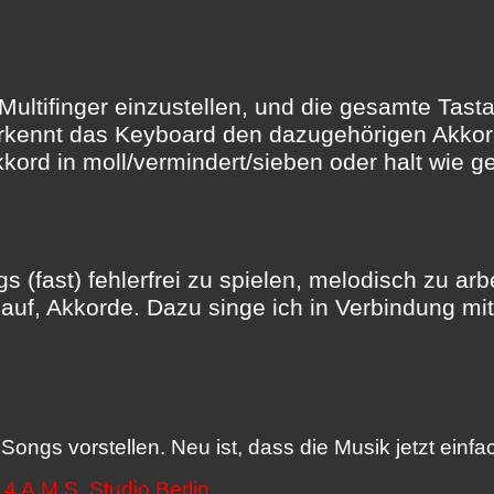
Multifinger einzustellen, und die gesamte Tastat
erkennt das Keyboard den dazugehörigen Akkord.
kord in moll/vermindert/sieben oder halt wie g
gs (fast) fehlerfrei zu spielen, melodisch zu 
lauf, Akkorde. Dazu singe ich in Verbindung m
Songs vorstellen. Neu ist, dass die Musik jetzt einf
4 A.M.S. Studio Berlin.