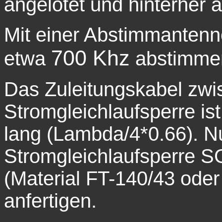
angelötet und hinterher al
Mit einer Abstimmanten
700 Khz
etwa
abstimme
Das Zuleitungskabel zw
Stromgleichlaufsperre is
lang (Lambda/4*0.66). N
Stromgleichlaufsperre
S
(Material FT-140/43 od
anfertigen.