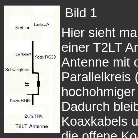
Bild 1
Hier sieht m
einer T2LT A
Antenne mit 
Parallelkreis
hochohmiger 
Dadurch blei
Koaxkabels u
die offene K