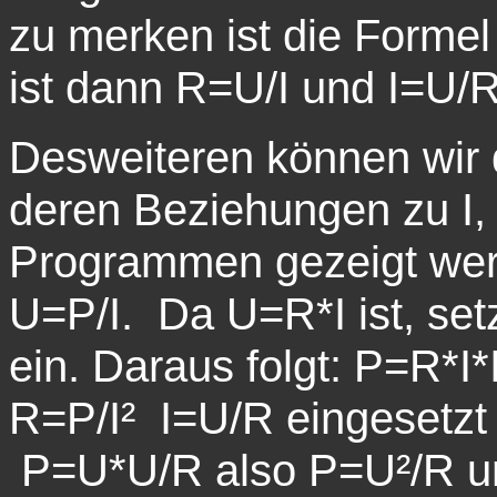
zu merken ist die Formel
ist dann R=U/I und I=U/R
Desweiteren können wir d
deren Beziehungen zu I, 
Programmen gezeigt wer
U=P/I. Da U=R*I ist, set
ein. Daraus folgt: P=R*I*
R=P/I² I=U/R eingesetzt i
P=U*U/R also P=U²/R un