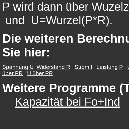
P wird dann über Wuzelzi
und U=Wurzel(P*R).
Die weiteren Berech
Sie hier:
Spannung U
Widerstand R
Strom I
Leistung P
über PR
U über PR
Weitere Programme (
Kapazität bei Fo+Ind