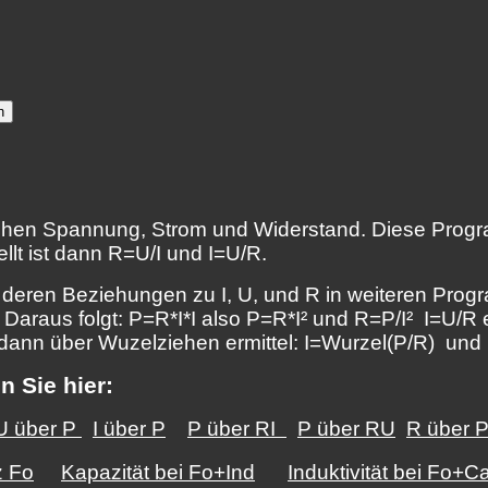
hen Spannung, Strom und Widerstand. Diese Progr
llt ist dann R=U/I und I=U/R.
, deren Beziehungen zu I, U, und R in weiteren Pro
 Daraus folgt: P=R*I*I also P=R*I² und R=P/I² I=U/R 
d dann über Wuzelziehen ermittel: I=Wurzel(P/R) un
 Sie hier:
U über P
I über P
P über RI
P über RU
R über P
 Fo
Kapazität bei Fo+Ind
Induktivität bei Fo+C