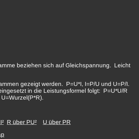
amme beziehen sich auf Gleichspannung. Leicht
grammen gezeigt werden. P=U*I, I=P/U und U=P/I.
eingesetzt in die Leistungsformel folgt: P=U*U/R
d U=Wurzel(P*R).
I²
R über PU²
U über PR
ap