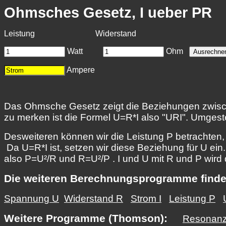
Ohmsches Gesetz, I ueber PR
Leistung Widerstand
Watt
Ohm
Ampere
Das Ohmsche Gesetz zeigt die Beziehungen zwisc
zu merken ist die Formel U=R*I also "URI". Umgeste
Desweiteren können wir die Leistung P betrachten
Da U=R*I ist, setzen wir diese Beziehung für U ein.
also P=U²/R und R=U²/P . I und U mit R und P wir
Die weiteren Berechnungsprogramme finden
Spannung U
Widerstand R
Strom I
Leistung P
Weitere Programme (Thomson):
Resonanz