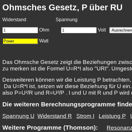
Ohmsches Gesetz, P über RU
Widerstand Spannung
Ohm
Volt
Watt
Das Ohmsche Gesetz zeigt die Beziehungen zwisc
zu merken ist die Formel U=R*I also "URI". Umgeste
Desweiteren können wir die Leistung P betrachten
Da U=R*I ist, setzen wir diese Beziehung für U ein.
also P=U²/R und R=U²/P . I und U mit R und P wir
Die weiteren Berechnungsprogramme finden
Spannung U
Widerstand R
Strom I
Leistung P
Weitere Programme (Thomson):
Resonanz