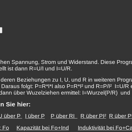
hen Spannung, Strom und Widerstand. Diese Progr
llt ist dann R=U/I und I=U/R.
, deren Beziehungen zu I, U, und R in weiteren Pro
 Daraus folgt: P=R*I*I also P=R*I² und R=P/I² I=U/R 
d dann über Wuzelziehen ermittel: I=Wurzel(P/R) un
 Sie hier:
U über P
I über P
P über RI
R über PI²
R über P
 Fo
Kapazität bei Fo+Ind
Induktivität bei Fo+C