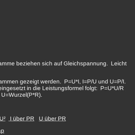
amme beziehen sich auf Gleichspannung. Leicht
grammen gezeigt werden. P=U*I, I=P/U und U=P/I.
eingesetzt in die Leistungsformel folgt: P=U*U/R
d U=Wurzel(P*R).
U²
I über PR
U über PR
ap