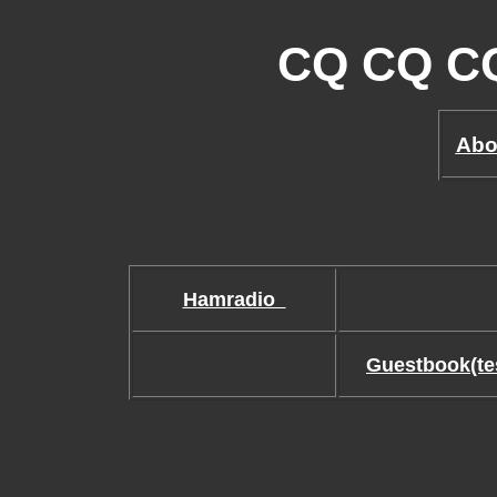
CQ CQ C
Abo
Hamradio
Guestbook(te